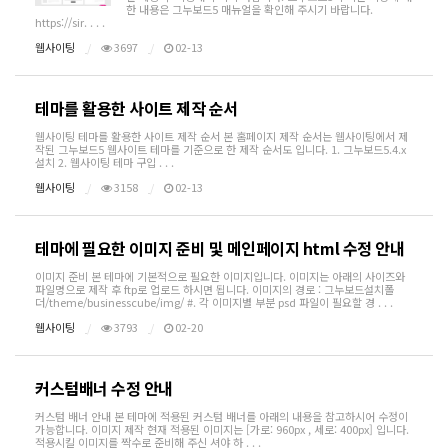
한 내용은 그누보드5 매뉴얼을 확인해 주시기 바랍니다.
https://sir. . . .
웹사이팅
3697
02-13
테마를 활용한 사이트 제작 순서
웹사이팅 테마를 활용한 사이트 제작 순서 본 홈페이지 제작 순서는 웹사이팅에서 제
작된 그누보드5 웹사이트 테마를 기준으로 한 제작 순서도 입니다. 1. 그누보드5.4.x
설치 2. 웹사이팅 테마 구입 . . .
웹사이팅
3158
02-13
테마에 필요한 이미지 준비 및 메인페이지 html 수정 안내
이미지 준비 본 테마에 기본적으로 필요한 이미지입니다. 이미지는 아래의 사이즈와
파일명으로 제작 후 ftp로 업로드 하시면 됩니다. 이미지의 경로 : 그누보드설치폴
더/theme/businesscube/img/ #. 각 이미지별 부분 psd 파일이 필요할 경 . . .
웹사이팅
3793
02-20
커스텀배너 수정 안내
커스텀 배너 안내 본 테마에 적용된 커스텀 배너를 아래의 내용을 참고하시어 수정이
가능합니다. 이미지 제작 현재 적용된 이미지는 [가로: 960px , 세로: 400px] 입니다.
적용시킬 이미지를 짝수로 준비해 주신 셔야 하 . . .