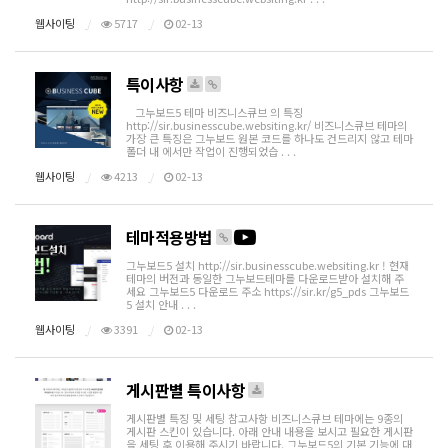
웹사이팅
5717
02-13
특이사항
그누보드5 테마 비즈니스큐브 의 특징
http://sir.businesscube.websiting.kr/ 비즈니스큐브 테마의
가장 큰 특징은 그누보드 원본 코드를 하나도 건드리지 않고 테마
폴더 내 에서만 작업이 진행되었습 . . .
웹사이팅
4213
02-13
테마적용방법
그누보드5 설치 http://sir.businesscube.websiting.kr ! 현재
테마의 버전과 동일한 그누보드테마를 다운로드받아 설치해 주
세요 그누보드5 다운로드 주소 https://sir.kr/g5_pds 그누보드
5 설치 안내 . . .
웹사이팅
3391
02-13
게시판별 특이사항
게시판별 특징 및 세팅 참고사항 비즈니스큐브 테마에는 9종의
게시판 스킨이 있습니다. 아래 안내 내용을 보시고 필요한 게시판
을 세팅 후 이용해 주시기 바랍니다. 그누보드5의 기본 기능에 대