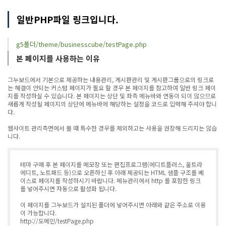
일반PHP파일 링크입니다.
g5폴더/theme/businesscube/testPage.php
본 페이지를 사용하는 이유
그누보드에서 기본으로 제공하는 내용관리, 게시판관리 및 게시판그룹으로의 링크로
는 해결이 안되는 커스텀 페이지가 필요 할 경우 본 페이지를 참고하여 일반 링크 페이
지를 작성하실 수 있습니다. 본 페이지는 상단 및 좌측 메뉴바와 연동이 되이 않으므로
새롭게 작성될 페이지의 상단에 메뉴바에 해당하는 설정을 코드로 입력해 주셔야 합니
다.
웹사이트 관리측면에서 볼 때 특수한 경우를 제외하고는 사용을 권장해 드리지는 않습
니다.
테마 구매 후 본 페이지를 메모장 또는 편집프로그램(에디트플러스, 울트라
에디트, 노트패드 등)으로 오픈하신 후 아래 제공되는 HTML 샘플 구조를 베
이스로 페이지를 작성하시기 바랍니다. 메뉴관리에서 http 를 포함한 링크
를 넣어주시면 자동으로 활성화 됩니다.
이 페이지를 그누보드가 설치된 폴더에 넣어주시면 아래와 같은 주소로 이용
이 가능합니다.
http://도메인/testPage.php