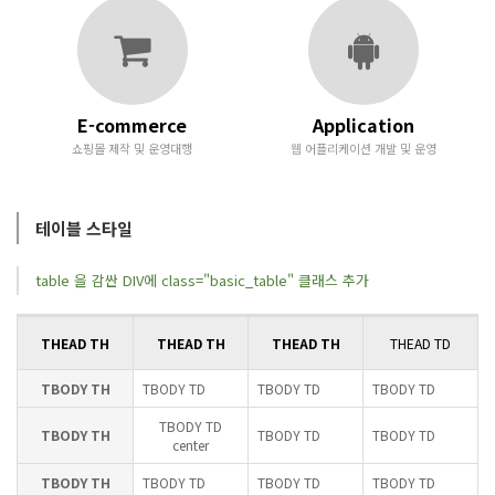
E-commerce
Application
쇼핑몰 제작 및 운영대행
웹 어플리케이션 개발 및 운영
테이블 스타일
table 을 감싼 DIV에 class="basic_table" 클래스 추가
THEAD TH
THEAD TH
THEAD TH
THEAD TD
TBODY TH
TBODY TD
TBODY TD
TBODY TD
TBODY TD
TBODY TH
TBODY TD
TBODY TD
center
TBODY TH
TBODY TD
TBODY TD
TBODY TD