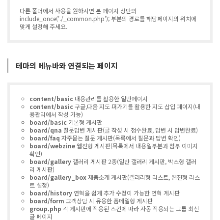
다른 폴더에서 사용을 원하시면 본 페이지 상단의
include_once('./_common.php'); 부분의 경로를 해당페이지의 위치에
맞게 설정해 주세요.
테마의 메뉴바와 연결되는 페이지
content/basic
내용관리를 활용한 일반페이지
content/basic
구글,다음 지도 퍼가기를 활용한 지도 삽입 페이지(내
용관리에서 작성 가능)
board/basic
기본형 게시판
board/qna
질문답변 게시판(글 작성 시 접수완료, 답변 시 답변완료)
board/faq
자주묻는 질문 게시판(목록에서 질문과 답변 확인)
board/webzine
웹진형 게시판(목록에서 내용일부분과 첨부 이미지
확인)
board/gallery
갤러리 게시판 2종(일반 갤러리 게시판, 박스형 갤러
리 게시판)
board/gallery_box
제품소개 게시판(갤러리형 리스트, 웹진형 리스
트 설정)
board/history
연혁을 쉽게 추가 수정이 가능한 연혁 게시판
board/form
고객상담 시 유용한 폼메일형 게시판
group.php
각 게시판에 적용된 스킨에 따라 자동 적용되는 그룹 최신
글 페이지