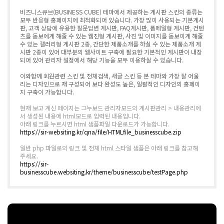
비즈니스큐브(BUSINESS CUBE) 테마에서 제공하는 게시판 스킨의 종류는
모두 반응형 홈페이지에 최적화되어 있습니다. 가장 많이 사용되는 기본게시
판, 고객 상담에 유용한 질문답변 게시판, FAQ게시판, 폼메일형 게시판, 컨텐
츠를 돋보에게 해줄 수 있는 웹진형 게시판, 사진 및 이미지를 돋보이게 해줄
수 있는 갤러리형 게시판 2종, 간단한 제품소개를 하실 수 있는 제품소개 게
시판 2종이 있어 대부분의 웹사이트 구축에 필요한 기본적인 게시판이 내장
되어 있어 관리자 설정에서 해당 기능을 모두 이용하실 수 있습니다.
이와함께 회원관련 스킨 및 전체검색, 새글 스킨 등 본 테마와 가장 잘 어울
리는 디자인으로 재 구성되어 보다 완성도 높은, 일괄적인 디자인의 홈페이
지 구축이 가능합니다.
현재 보고 계신 페이지는 그누보드 관리자모드의 게시판관리 > 내용관리에
서 생성된 내용에 html모드로 입력된 내용입니다.
아래 링크를 누르시면 html 샘플파일 다운로드가 가능합니다.
https://sir-websiting.kr/qna/file/HTMLfile_businesscube.zip
일반 php 파일로의 링크 및 전체 html 스타일 샘플은 아래 링크를 참고해
주세요.
https://sir-
businesscube.websiting.kr/theme/businesscube/testPage.php