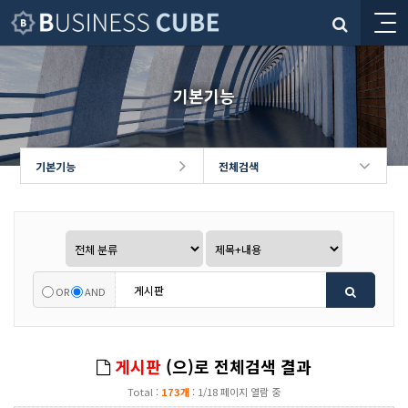
기본기능
기본기능
전체검색
OR
AND
게시판
(으)로 전체검색 결과
Total :
173개
: 1/18 페이지 열람 중