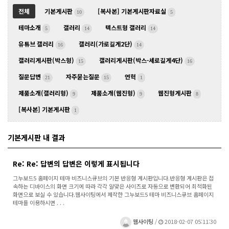
전체
기본게시판
[복사본] 기본게시판자료실
10
5
테마소개
갤러리
텍스트형 갤러리
5
14
14
유튜브 갤러리
갤러리(가로길게2단)
16
14
갤러리게시판(박스형)
갤러리게시판(박스-세로길게4단)
15
16
질문답변
자주묻는질문
연혁
21
15
1
제품소개(갤러리형)
제품소개(웹진형)
웹진형게시판
9
9
8
[복사본] 기본게시판
1
기본게시판 내 결과
Re: Re: 답변의 답변은 이렇게 표시됩니다
그누보드5 홈페이지 테마 비즈니스큐브의 기본 반응형 게시판입니다.반응형 게시판은 접
속하는 디바이스의 화면 크기에 따라 각각 알맞은 사이즈로 자동으로 변환되어 최적화된
화면으로 보실 수 있습니다.웹사이팅에서 제작한 그누보드5 테마 비즈니스큐브 홈페이지
테마를 이용하시면 . . .
웹사이팅
/
2018-02-07 05:11:30