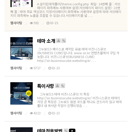
#.설치된테마폴더/theme.config.php 파일- 14번째 줄 : 서브
페이지 좌측메뉴 사용여부 설정(서브페이지 와이드 설정)- 23번
째 줄 : 테마 주요 색상코드 지정서브페이지 좌측메뉴 사용여부 설정에 따라 서브페이
지의 좌측메뉴 노출을 조절할 수 있습니다.서브페이지를 넓 . . .
웹사이팅
592
03-15
테마 소개
그누보드5 베이스로 제작된 유료 테마 비즈니스큐브
(BUSINESS CUBE)입니다. www.sir.kr 컨텐츠몰에서 구입 가
능합니다. 비즈니스큐브(BUSINESS CUBE)
http://sir.businesscube.websiting.kr . . .
웹사이팅
5717
02-13
특이사항
그누보드5 테마 비즈니스큐브 의 특징
http://sir.businesscube.websiting.kr/ 비즈니스큐브 테마의
가장 큰 특징은 그누보드 원본 코드를 하나도 건드리지 않고 테마
폴더 내 에서만 작업이 진행되었습 . . .
웹사이팅
4213
02-13
테마적용방법