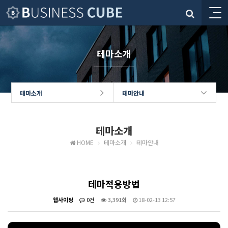
테마소개
테마소개
테마안내
테마소개
HOME
테마소개
테마안내
테마적용방법
웹사이팅
0건
3,391회
18-02-13 12:57