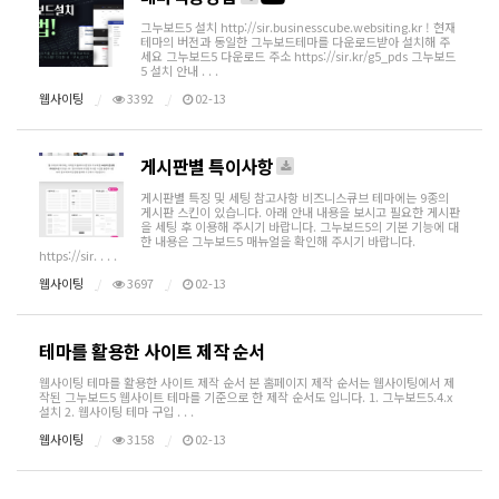
그누보드5 설치 http://sir.businesscube.websiting.kr ! 현재
테마의 버전과 동일한 그누보드테마를 다운로드받아 설치해 주
세요 그누보드5 다운로드 주소 https://sir.kr/g5_pds 그누보드
5 설치 안내 . . .
웹사이팅
3392
02-13
게시판별 특이사항
게시판별 특징 및 세팅 참고사항 비즈니스큐브 테마에는 9종의
게시판 스킨이 있습니다. 아래 안내 내용을 보시고 필요한 게시판
을 세팅 후 이용해 주시기 바랍니다. 그누보드5의 기본 기능에 대
한 내용은 그누보드5 매뉴얼을 확인해 주시기 바랍니다.
https://sir. . . .
웹사이팅
3697
02-13
테마를 활용한 사이트 제작 순서
웹사이팅 테마를 활용한 사이트 제작 순서 본 홈페이지 제작 순서는 웹사이팅에서 제
작된 그누보드5 웹사이트 테마를 기준으로 한 제작 순서도 입니다. 1. 그누보드5.4.x
설치 2. 웹사이팅 테마 구입 . . .
웹사이팅
3158
02-13