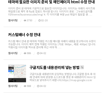
테마에 필요한 이미지 준비 및 메인페이지 html 수정 안내
이미지 준비 본 테마에 기본적으로 필요한 이미지입니다. 이미지는 아래의 사이즈와
파일명으로 제작 후 ftp로 업로드 하시면 됩니다. 이미지의 경로 : 그누보드설치폴
더/theme/businesscube/img/ #. 각 이미지별 부분 psd 파일이 필요할 경 . . .
웹사이팅
3793
02-20
커스텀배너 수정 안내
커스텀 배너 안내 본 테마에 적용된 커스텀 배너를 아래의 내용을 참고하시어 수정이
가능합니다. 이미지 제작 현재 적용된 이미지는 [가로: 960px , 세로: 400px] 입니다.
적용시킬 이미지를 짝수로 준비해 주신 셔야 하 . . .
웹사이팅
986
04-02
구글지도를 내용관리에 넣는 방법
구글지도를 내용관리에 삽입하는 방법입니다.구글맵 접속 후 아
래 안내에 따라 반응형 소스코드를 생성 후 내용관리의 html 입
력모드로 넣어주시기 바랍니다.https://map.google.co.kr
웹사이팅
988
04-02