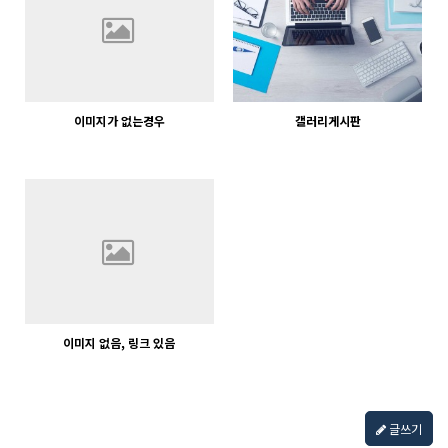
이미지가 없는경우
갤러리게시판
836
02-06
840
02-07
웹사이팅
웹사이팅
이미지 없음, 링크 있음
826
02-06
웹사이팅
글쓰기