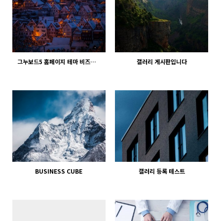
그누보드5 홈페이지 테마 비즈니스큐브
갤러리 게시판입니다
878
02-07
886
02-07
웹사이팅
웹사이팅
BUSINESS CUBE
갤러리 등록 테스트
880
02-06
850
02-07
웹사이팅
웹사이팅