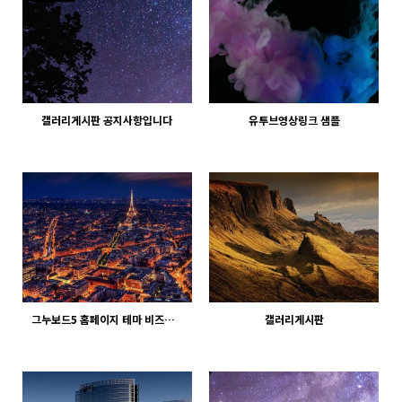
갤러리게시판 공지사항입니다
유투브영상링크 샘플
1270
02-06
1315
02-12
웹사이팅
웹사이팅
그누보드5 홈페이지 테마 비즈니스큐브
갤러리게시판
998
02-07
971
02-06
웹사이팅
웹사이팅